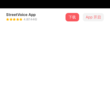
StreetVoice App
下载
App 开启
Crispy脆乐团
4.8(1446)
＋ 关注
@crispytheband
介绍
我相信回忆是可以被乘载的。
可能是那个夏天的一首歌
可能是熟悉的面包香
可能是记忆中空气黏腻的触感
...查看更多
人的五感都可以成为回忆的载体
而这首歌希望能够成为大家“回忆载体的载体”
歌词
或许在一个陌生的地方里 耳机里传来这段旋律
念旧
就甚么都想起来了