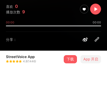
0
喜欢
9
播放次数
00:00
00:00
分享：
StreetVoice App
少年董音乐影像创作团队Juvenile
下载
App 开启
4.8(1446)
＋ 关注
Don
@crasa2000
歌词
要相信
词/曲/编曲 禹劭