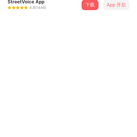
StreetVoice App
下载
App 开启
纯平回家了
4.8(1446)
＋ 关注
@chunping_coming_home_
介绍
纯平回家了 demo#1
录音师：波波
录音室：类比装置音乐工作室
混音：纯平回家了、dodo（from忧忧）
...查看更多
特别感谢：dodo（from忧忧）、林康桥（from林同学）
曲目（7）
Instagram @chunping_coming_home_
排序
歌曲名称
Intro demo
1