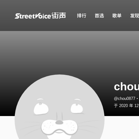
排行
首选
歌单
发
cho
@chou0877
于 2020 年 1