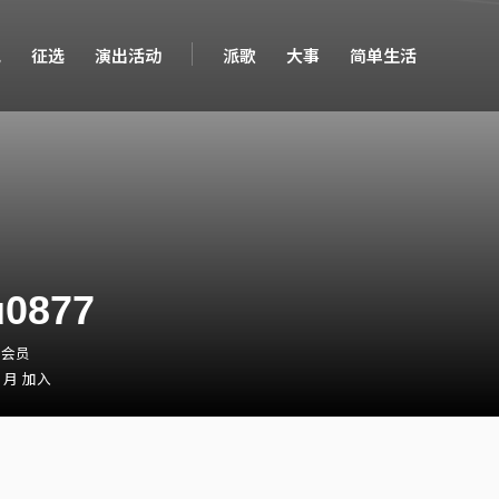
现
征选
演出活动
派歌
大事
简单生活
u0877
・会员
2 月 加入