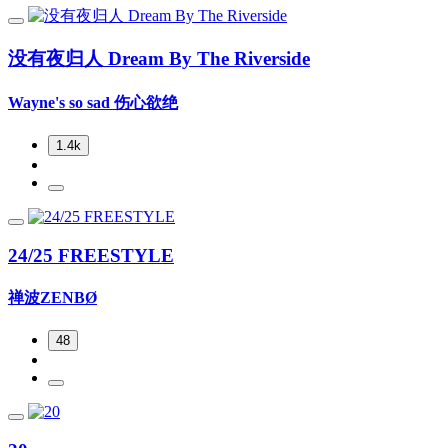
没有夜归人 Dream By The Riverside
Wayne's so sad 伤心欲绝
1.4k
24/25 FREESTYLE
禅波ZENBØ
48