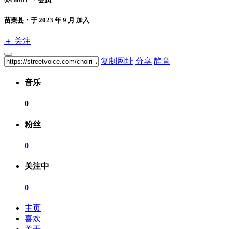
苗栗县・于 2023 年 9 月 加入
＋ 关注
复制网址
分享
静音
音乐
0
粉丝
0
关注中
0
主页
喜欢