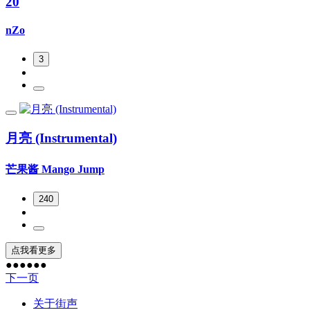
20
nZo
3
月亮 (Instrumental)
芒果酱 Mango Jump
240
点我看更多
●
●
●
●
●
●
下一页
关于街声