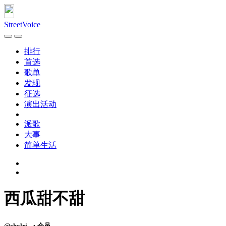
StreetVoice
排行
首选
歌单
发现
征选
演出活动
派歌
大事
简单生活
西瓜甜不甜
@cholri_・会员