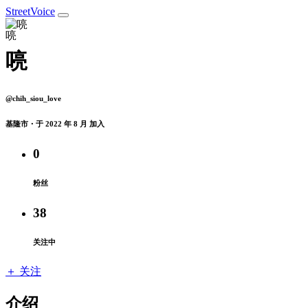
StreetVoice
喨
@chih_siou_love
基隆市・于 2022 年 8 月 加入
0
粉丝
38
关注中
＋ 关注
介绍