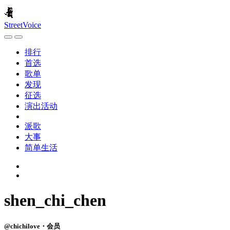
StreetVoice
排行
首选
歌单
发现
征选
演出活动
派歌
大事
简单生活
shen_chi_chen
@chichilove・会员