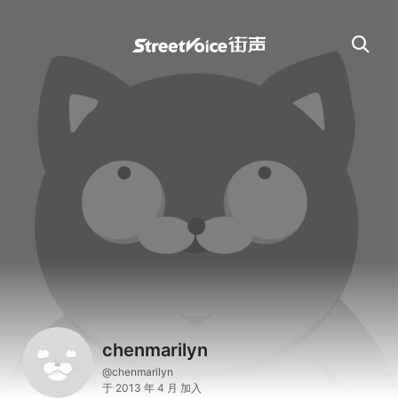
chenmarilyn
@chenmarilyn
于 2013 年 4 月 加入