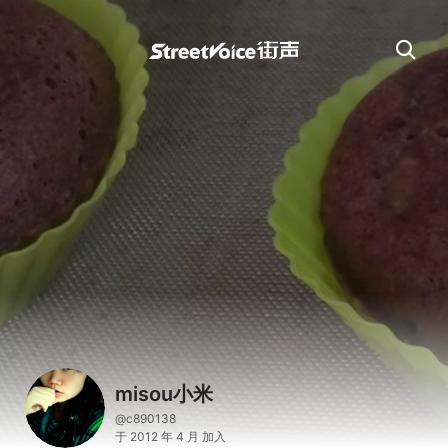
misou小米
@c890138
于 2012 年 4 月 加入