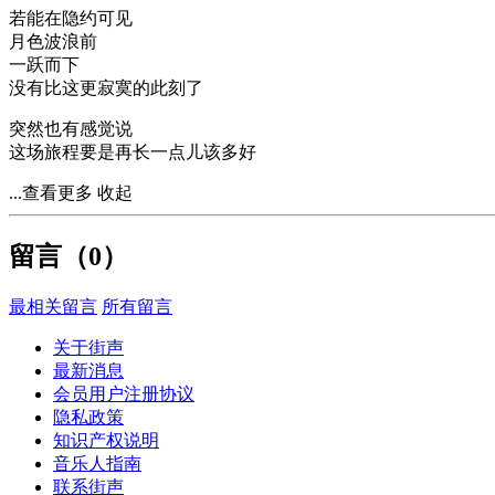
若能在隐约可见
月色波浪前
一跃而下
没有比这更寂寞的此刻了
突然也有感觉说
这场旅程要是再长一点儿该多好
...查看更多
收起
留言（
0
）
最相关留言
所有留言
关于街声
最新消息
会员用户注册协议
隐私政策
知识产权说明
音乐人指南
联系街声