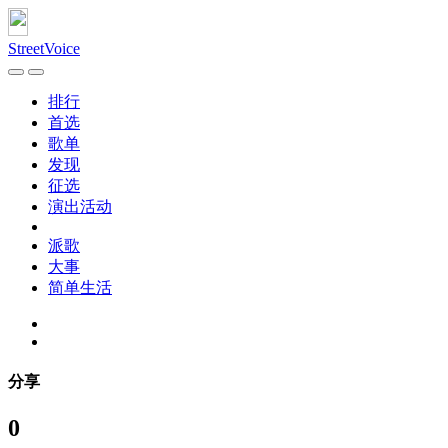
StreetVoice
排行
首选
歌单
发现
征选
演出活动
派歌
大事
简单生活
分享
0