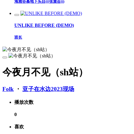
海雅谷慕地下头目(((张震岳)))
UNLIKE BEFORE (DEMO)
班长
今夜月不见（sh站）
Folk
・
亚子在水边2023现场
播放次数
0
喜欢