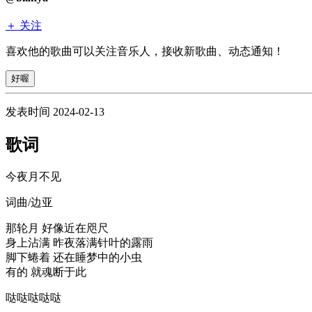
＋ 关注
喜欢他的歌曲可以关注音乐人，接收新歌曲、动态通知！
好喔
发表时间 2024-02-13
歌词
今夜月不见
词曲/边亚
那轮月 好像近在咫尺
身上沾满 昨夜落满针叶的露雨
脚下蜷着 还在睡梦中的小虫
有的 就魂断于此
哒哒哒哒哒