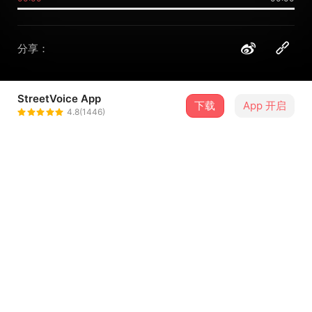
分享：
StreetVoice App
下载
App 开启
Bennu
4.8(1446)
＋ 关注
@bennuband0410
介绍
词：孟曦
曲：孟曦
Vocal: 孟曦
Guitar: 竣杰
...查看更多
Bass: 田中智也
Drum: 小潘