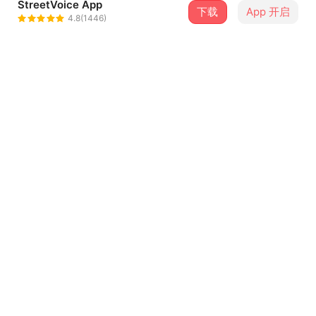
StreetVoice App
下载
App 开启
BELISH
4.8(1446)
＋ 关注
@belish58
介绍
ꕤ˖⸝⸝₊˚ BELISH首张全创作专辑《想起你的时刻》˖⸝⸝₊˚ꕤ
“走过有你的季节，让思念回到身边。”
☘︎曲序04
湛蓝 Oceanblue
...查看更多
歌词
在这里听见你的声音
沉浸在蓝色的大海里
想著你已经留在过去