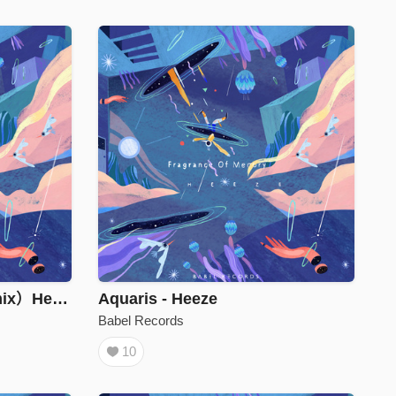
#whatiwnt（sususu Remix）Heeze
Aquaris - Heeze
Babel Records
10