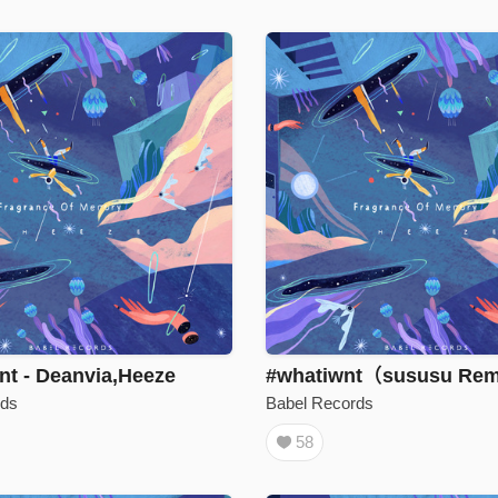
nt - Deanvia,Heeze
rds
Babel Records
58