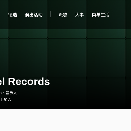
现
征选
演出活动
派歌
大事
简单生活
l Records
ords・音乐人
 月 加入