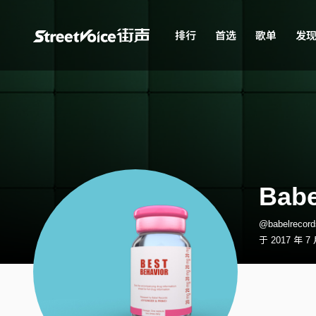
排行
首选
歌单
发
Babe
@babelrec
于 2017 年 7