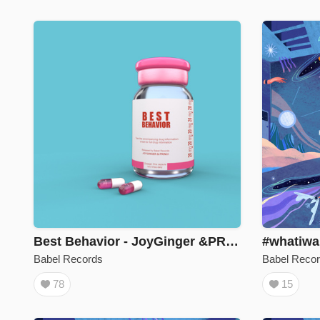
Best Behavior - JoyGinger &PRINCI
#whatiwa
Babel Records
Babel Reco
78
15