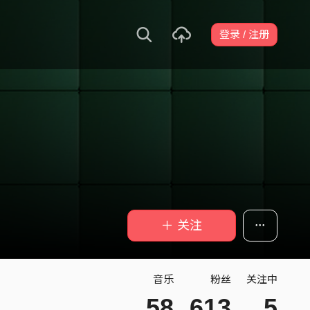
登录 / 注册
＋ 关注
音乐
粉丝
关注中
58
613
5