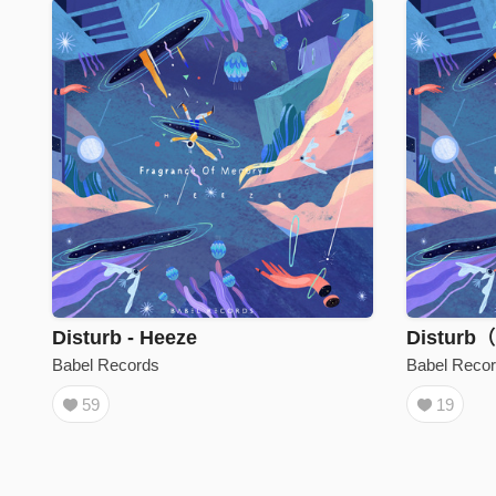
Disturb - Heeze
Babel Records
Babel Reco
59
19