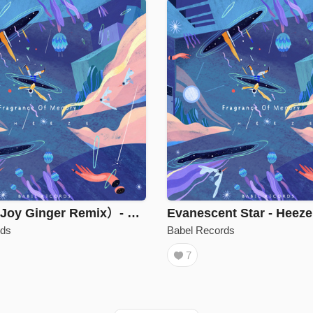
Disturb（Joy Ginger Remix）- Heeze
Evanescent Star - Heeze
rds
Babel Records
7