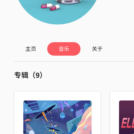
主页
音乐
关于
专辑（9）