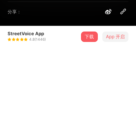
分享：
StreetVoice App
下载
App 开启
花生糖
4.8(1446)
＋ 关注
@as24138
歌词
这是没有提供歌词的歌曲
留言（
0
）
登录会员开始留言