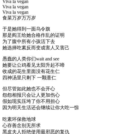
Viva la vegan
Viva la vegan
Viva la vegan
食菜万岁万万岁
于是她得到一面乌令旗
那是阎王给她合格作乱的证明
为了腹中所有小孩活下去
她选择吃素反而变成害人又害己
愚蠢的人类你们wait and see
她要让公鸡看见太阳升起不啼
收成的花生里面没有花生仁
四神汤里只剩下 一颗薏仁
但尽管如此她也不会开心
怨怨相报只会让人更加伤心
假如现实压垮了你不用担心
因为明天生活还会继续让你大吃一惊
吃素环保救地球
心存善念别无所求
黑皮夫人拒绝使用最邪恶的复仇