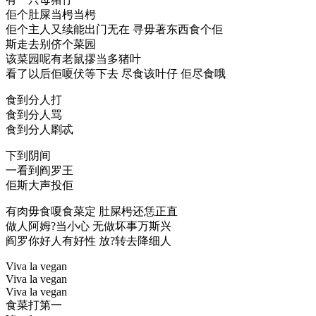
佢个肚屎当枵当枵
佢个主人又续能出门无在 寻毋著东西食个佢
斯走去别侪个菜园
该菜园呢有老鼠摎当多猪叶
看了以后佢嗄伏等下去 尽食该叶仔 佢尽食哦
食到分人打
食到分人骂
食到分人㓾忒
下到阴间
一看到阎罗王
佢斯大声投佢
有肉毋食嗄食菜定 肚屎枵还恁正直
做人阿姆?当小心 无做坏事万斯兴
阎罗你好人有好性 放?转去降细人
Viva la vegan
Viva la vegan
Viva la vegan
食菜打第一