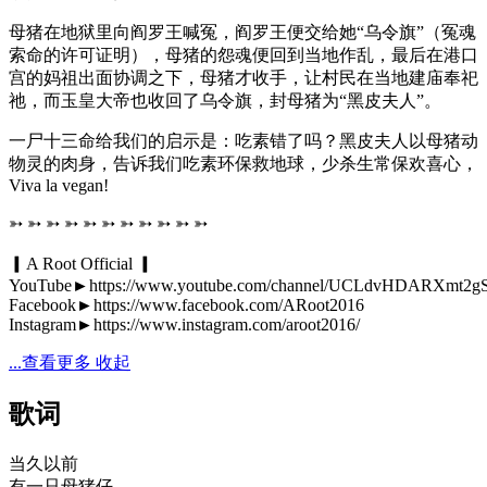
母猪在地狱里向阎罗王喊冤，阎罗王便交给她“乌令旗”（冤魂
索命的许可证明），母猪的怨魂便回到当地作乱，最后在港口
宫的妈祖出面协调之下，母猪才收手，让村民在当地建庙奉祀
祂，而玉皇大帝也收回了乌令旗，封母猪为“黑皮夫人”。
一尸十三命给我们的启示是：吃素错了吗？黑皮夫人以母猪动
物灵的肉身，告诉我们吃素环保救地球，少杀生常保欢喜心，
Viva la vegan!
➳ ➳ ➳ ➳ ➳ ➳ ➳ ➳ ➳ ➳ ➳
▎A Root Official ▎
YouTube►https://www.youtube.com/channel/UCLdvHDARXmt2
Facebook►https://www.facebook.com/ARoot2016
Instagram►https://www.instagram.com/aroot2016/
...查看更多
收起
歌词
当久以前
有一只母猪仔