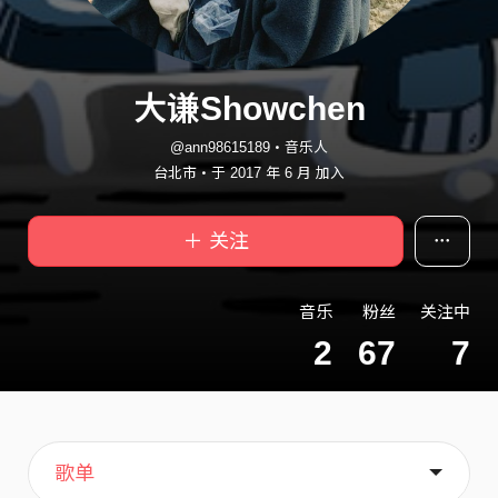
大谦Showchen
@ann98615189・音乐人
台北市・于 2017 年 6 月 加入
＋ 关注
音乐
粉丝
关注中
2
67
7
主页
音乐
喜欢
关于
歌单