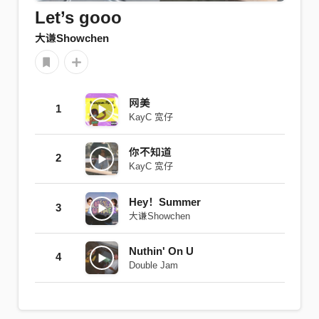
Let’s gooo
大谦Showchen
网美
1
KayC 宽仔
你不知道
2
KayC 宽仔
Hey！Summer
3
大谦Showchen
Nuthin' On U
4
Double Jam