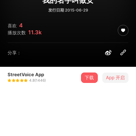
我的名字叫做安
发行日期 2015-06-29
4
喜欢
11.3k
播放次数
分享：
StreetVoice App
下载
App 开启
安来宁
4.8(1446)
＋ 关注
@anlaining
介绍
青春已大半人生已三十，还没熬到资格可以感慨卖老可是，
已然想留的都没留住，而没留神的都失去了。浑身瘙痒，夜