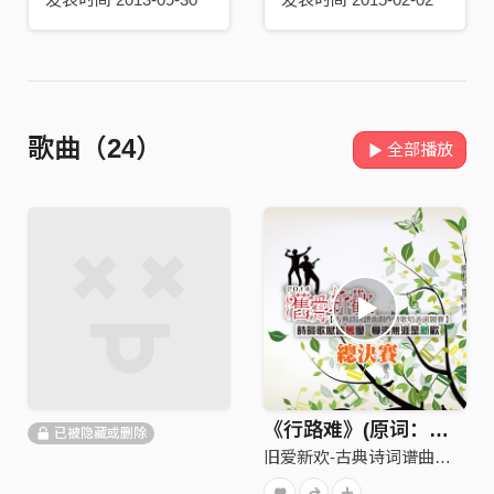
歌曲（24）
全部播放
《行路难》(原词：〈唐〉李白 行路难 )
已被隐藏或删除
旧爱新欢-古典诗词谱曲创作暨演唱竞赛