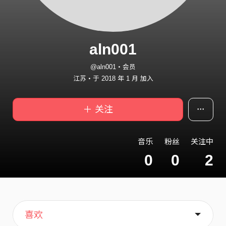
aln001
@aln001・会员
江苏・于 2018 年 1 月 加入
＋ 关注
音乐
粉丝
关注中
0
0
2
主页
歌单
关于
喜欢