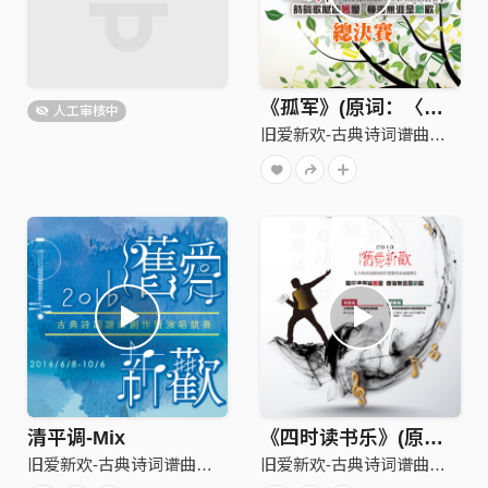
《孤军》(原词：〈唐〉岑参 白雪歌送武判官归京唐王维 使至塞上)
人工审核中
旧爱新欢-古典诗词谱曲创作暨演唱竞赛
清平调-Mix
《四时读书乐》(原词 ：〈元〉翁森 四时读书乐)
旧爱新欢-古典诗词谱曲创作暨演唱竞赛
旧爱新欢-古典诗词谱曲创作暨演唱竞赛