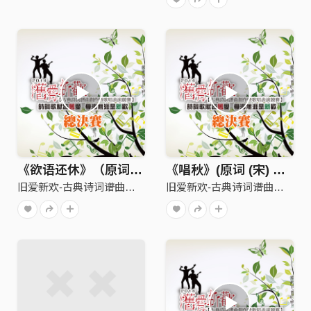
《欲语还休》（原词：〈宋〉辛弃疾 丑奴儿书博山道中壁)
《唱秋》(原词 (宋) 辛弃疾 丑奴儿 )
旧爱新欢-古典诗词谱曲创作暨演唱竞赛
旧爱新欢-古典诗词谱曲创作暨演唱竞赛