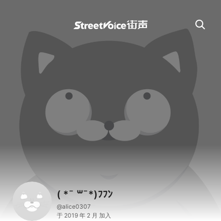
( *¯ ꒳¯*)ﾌﾌﾝ
@alice0307
于 2019 年 2 月 加入