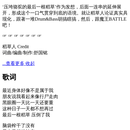
‘压垮骆驼的最后一根稻草’作为发想，后面一连串的延伸展
开，形成这个一口气贯穿到底的语境。就让稻草人论证真实具
现化，跟著一堆Drum&Bass胡搞瞎搞，然后，跟魔王BATTLE
吧！
☞ ☞ ☞ ☞ ☞ ☞ ☞
稻草人 Credit
词曲/编曲/制作:舒国铭
...查看更多
收起
歌词
最近身体好像不是属于我
朋友说我看起来像行尸走肉
黑眼圈一天比一天还要重
这种日子一天都不想再过
最后一根稻草 压倒了我
脑袋榨干了没有