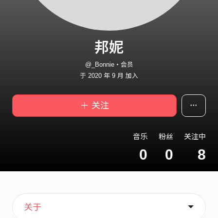
邦妮
@_Bonnie・会员
于 2020 年 9 月 加入
＋ 关注
音乐
粉丝
关注中
0
0
8
主页
歌单
喜欢
关于