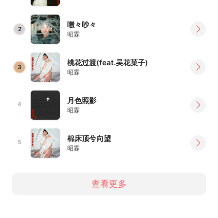
嗤々吵々
2
昭霖
桃花过渡(feat.吴花菓子)
3
昭霖
月色照影
4
昭霖
棉床顶兮向望
5
昭霖
查看更多