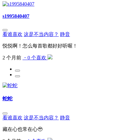
s1995840407
看谁喜欢
这是不当内容？
静音
悦悦啊！怎么每首歌都好好听喔！
2 个月前
・0 个喜欢
蛇蛇
看谁喜欢
这是不当内容？
静音
藏在心也常在心🥹