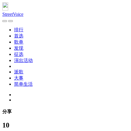
StreetVoice
排行
首选
歌单
发现
征选
演出活动
派歌
大事
简单生活
分享
10