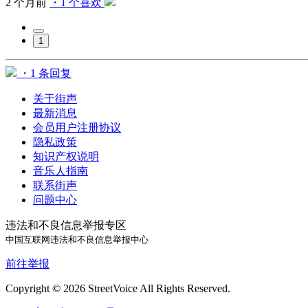
2 个月前
・1 个喜欢
1
・1 条回复
关于街声
最新消息
会员用户注册协议
隐私政策
知识产权说明
音乐人指南
联系街声
问题中心
违法和不良信息举报专区
中国互联网违法和不良信息举报中心
前往举报
Copyright © 2026 StreetVoice All Rights Reserved.