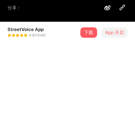
分享：
StreetVoice App
下载
App 开启
YOJI
4.8(1446)
＋ 关注
@Yojihao_
歌词
远方的黄光 躺在海面上
说毫无牵挂 怎会流泪啊
月亮 看同一颗月亮
但你在哪呢 在何处何方
...查看更多
走吧 我当你的太阳
不会独自流浪 不再看那伤疤
留言（
12
）
来吧 请当我的太阳