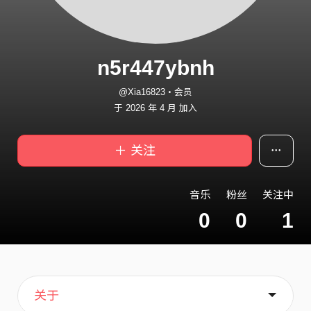
n5r447ybnh
@Xia16823・会员
于 2026 年 4 月 加入
＋ 关注
音乐
粉丝
关注中
0
0
1
主页
喜欢
关于