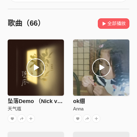
歌曲（66）
全部播放
坠落Demo （Nick ver.）
ok绷
天气瓶
Anna