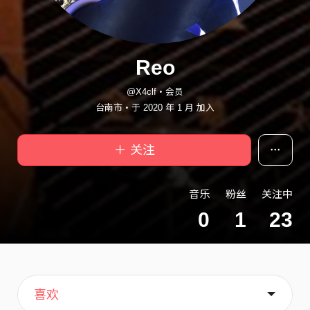
Reo
@X4clf・会员
台南市・于 2020 年 1 月 加入
＋ 关注
音乐
粉丝
关注中
0
1
23
主页
关于
喜欢