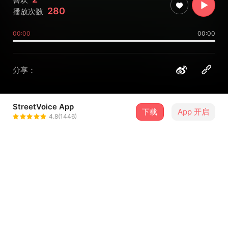
280
播放次数
00:00
00:00
分享：
StreetVoice App
下载
App 开启
金铭杰
4.8(1446)
＋ 关注
@WorkHater
介绍
作词：金铭杰
作曲：金铭杰
演唱：金铭杰
编曲：金铭杰×杨紫沁