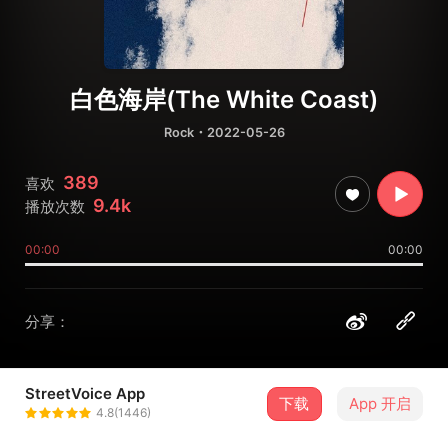
白色海岸(The White Coast)
Rock
・2022-05-26
389
喜欢
9.4k
播放次数
00:00
00:00
分享：
StreetVoice App
下载
App 开启
白色海岸The White Coast乐队
4.8(1446)
＋ 关注
@TheWhiteCoas