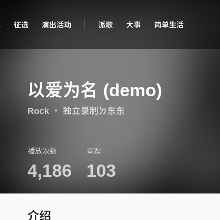
现
征选
演出活动
派歌
大事
简单生活
以爱为名 (demo)
Rock
・
独立录制ㄉ东东
播放次数
喜欢
4,186
103
介绍