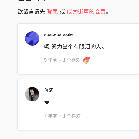
去感觉别人的哀伤
欲留言请先
登录
或
成为街声的会员
。
你知道吗 其实我们都一样
不过是想安静的过著自己的日子
spaceparasite
别听信说谎的人
嗯 努力当个有眼泪的人。
他们以爱为名包装了偏见
他们以爱为名包装了固执
5 年前
・1 个喜欢
他们以爱为名隐藏了他们的暴行
制造更多的伤
落满
❤️
7 年前
・1 个喜欢