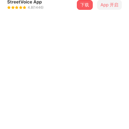
StreetVoice App
下载
App 开启
SD
4.8(1446)
＋ 关注
@SD_231
介绍
跌倒了拍拍灰尘继续
或者席地而坐听我讲故事
制作人 Producer : SD
@mike._.0929
...查看更多
词曲 Composers & Lyrics : SD
录音 Recording Engineer : SD, Gaston
@mr.sleepyface
歌词
混音 Mixed by : Gaston
演唱 Vocals : SD
Let’s go
编曲 Beat Arranger : Xavien (XVN)
总有人问你未来应该怎么做
都以为我从没想过