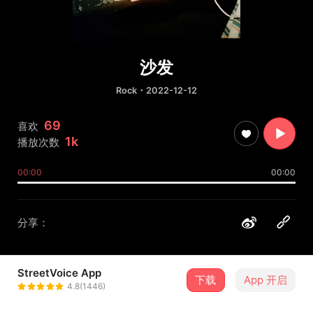
沙发
Rock
・2022-12-12
69
喜欢
1k
播放次数
00:00
00:00
分享：
StreetVoice App
下载
App 开启
回环 Ring Again
4.8(1446)
＋ 关注
@RingAgain