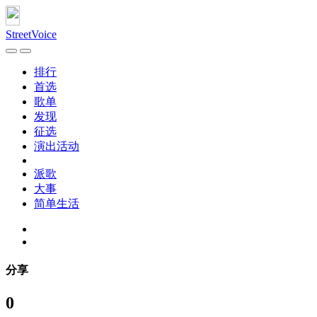
StreetVoice
排行
首选
歌单
发现
征选
演出活动
派歌
大事
简单生活
分享
0