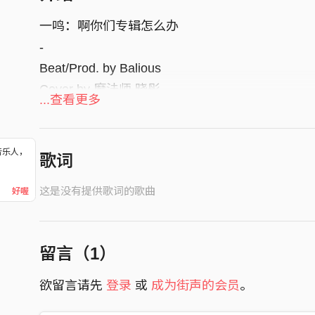
一鸣：啊你们专辑怎么办
-
Beat/Prod. by Balious
Cover by 魔法师 晓彤
...查看更多
MV/开车. by 居明
音乐人，
歌词
！
这是没有提供歌词的歌曲
好喔
留言（
1
）
欲留言请先
登录
或
成为街声的会员
。