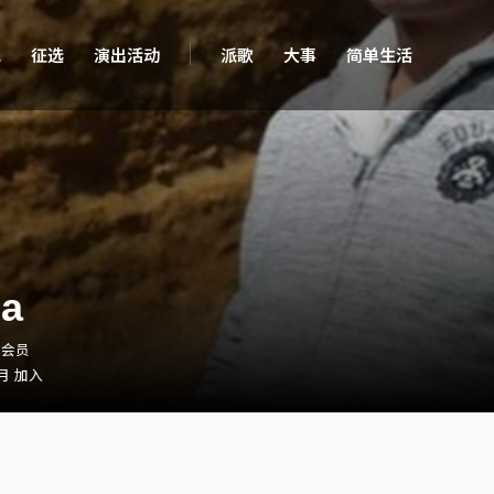
现
征选
演出活动
派歌
大事
简单生活
ha
・会员
 月 加入