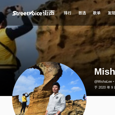
排行
首选
歌单
发
Mis
@MishaLee
于 2020 年 9