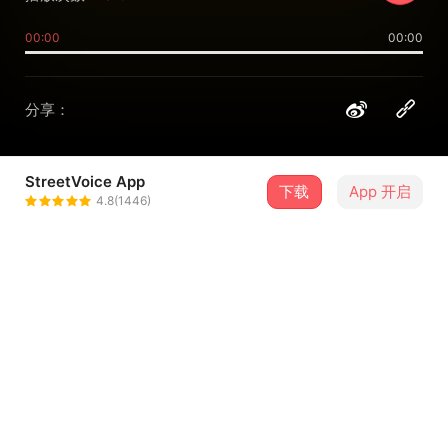
00:00
00:00
分享：
StreetVoice App
Mango Street Papa 芒果街老爸
下载
App 开启
4.8(1446)
＋ 关注
@Mango_Street_Papa
介绍
“ 亲爱的，新日快乐！”
略带心虚紧张
将卖相不怎么好看的千层蛋糕递到她面前
她抬头看著我
眼睛笑得眯成一条线