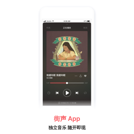
街声 App
独立音乐 随开即现