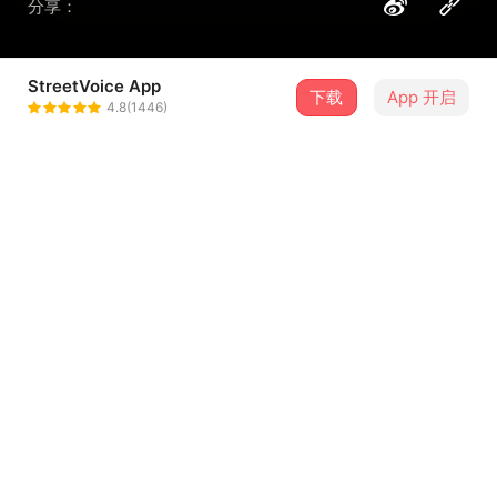
分享：
StreetVoice App
下载
App 开启
狮童
4.8(1446)
＋ 关注
@LionKid
介绍
作曲 : 周子翕xi
作词 : 周子翕xi
制作人：许屹
后期：Simon
...查看更多
歌词
如果你再牵我冰冷的手