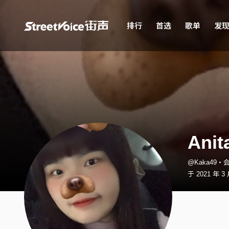
排行
首选
歌单
发
Anit
@Kaka49・
于 2021 年 3