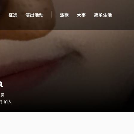
现
征选
演出活动
派歌
大事
简单生活
a
会员
 月 加入