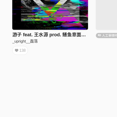
游子 feat. 王水源 prod. 鳝鱼意面、Lulu 吴昱儒
人工审核
_upright__磊落
138