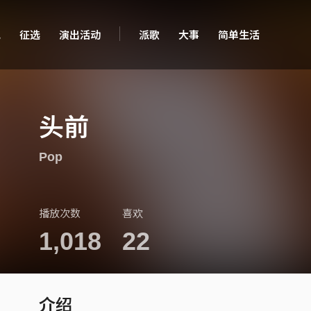
现
征选
演出活动
派歌
大事
简单生活
头前
Pop
播放次数
喜欢
1,018
22
介绍