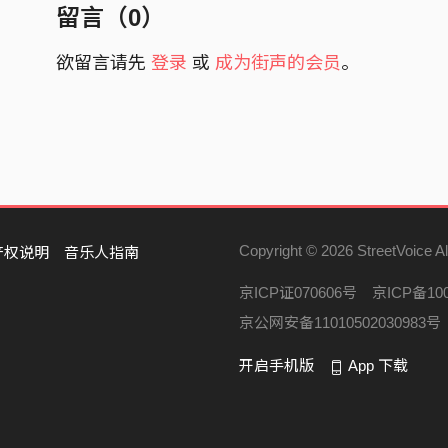
留言（
0
）
像船帆 随风而逝
像船只 无风要驶去哪
欲留言请先
登录
或
成为街声的会员
。
头前有风咧带你
头前有星在天顶
头前有你 头前有伊
头前有天 头前有星惦惦水
头前有光咧带你
Copyright © 2026 StreetVoice Al
产权说明
音乐人指南
头前有花开今水
头前有你 头前有伊
京ICP证070606号
京ICP备100
头前有土 头前有花惦惦开
京公网安备11010502030983号
撰写内容给张文宗
开启手机版
App 下载