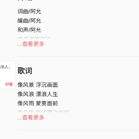
词曲/阿允
编曲/阿允
和声/阿允
黑手盗梦空间
...查看更多
音乐人，
歌词
！
像风景 浮沉画面
好喔
像风浪 漂浪人生
像风雨 蒙雾面前
像风筝 断线要飞去哪
...查看更多
像船面 浮沉归日
像船桨 漂浪海面