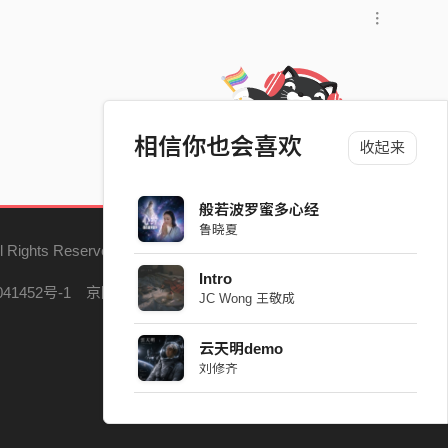
相信你也会喜欢
收起来
般若波罗蜜多心经
鲁晓夏
l Rights Reserved.
Intro
41452号-1
京网文（2023）5121-147号
JC Wong 王敬成
云天明demo
刘修齐