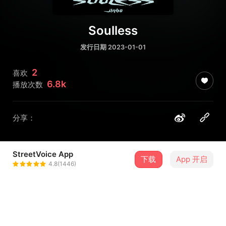
Soulless
发行日期 2023-01-01
2
喜欢
6.8k
播放次数
分享：
StreetVoice App
下载
App 开启
Jinbo
4.8(1446)
＋ 关注
@Jinboismyname
介绍