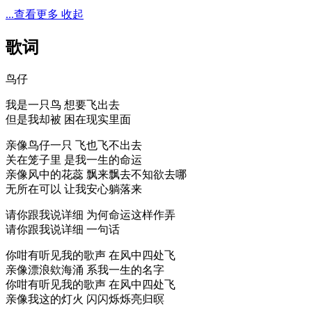
...查看更多
收起
歌词
鸟仔
我是一只鸟 想要飞出去
但是我却被 困在现实里面
亲像鸟仔一只 飞也飞不出去
关在笼子里 是我一生的命运
亲像风中的花蕊 飘来飘去不知欲去哪
无所在可以 让我安心躺落来
请你跟我说详细 为何命运这样作弄
请你跟我说详细 一句话
你咁有听见我的歌声 在风中四处飞
亲像漂浪欸海涌 系我一生的名字
你咁有听见我的歌声 在风中四处飞
亲像我这的灯火 闪闪烁烁亮归暝