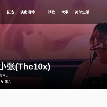
现
征选
演出活动
派歌
大事
简单生活
张(The10x)
・音乐人
0 月 加入