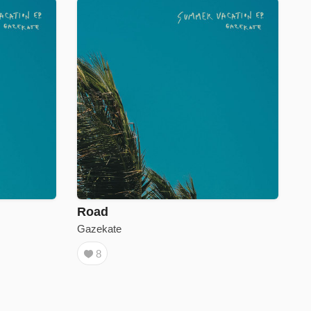
Road
Gazekate
8