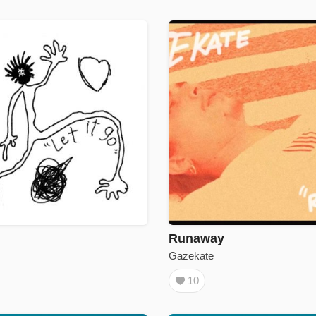
Runaway
Gazekate
10