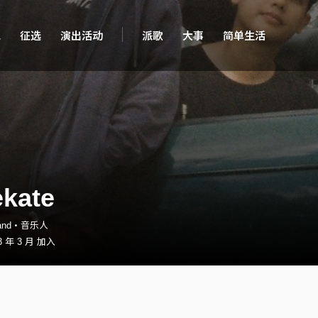
现
征选
演出活动
派歌
大事
简单生活
kate
band・音乐人
 年 3 月 加入