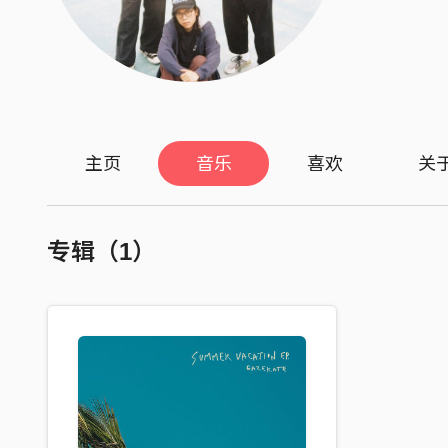
主页
音乐
喜欢
关
专辑（1）