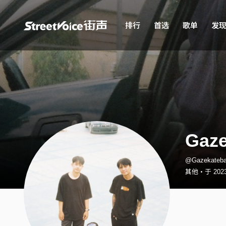
排行
首选
歌单
发
Gaze
@Gazekate
其他・于 2023