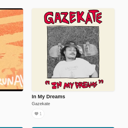
In My Dreams
Gazekate
1