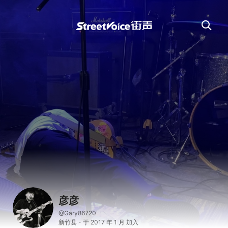
彦彦
@Gary86720
新竹县・于 2017 年 1 月 加入