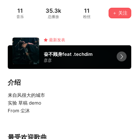
11
35.3k
11
＋ 关注
音乐
总播放
粉丝
最新发表
奋不顾身feat .techdim
彦彦
介绍
来自风很大的城市
实验 草稿 demo
From 尘沐
最受欢迎歌曲