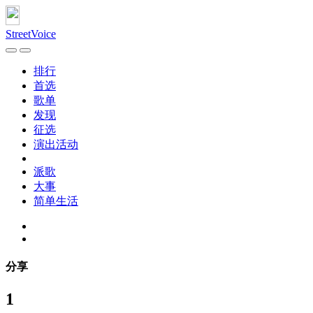
StreetVoice
排行
首选
歌单
发现
征选
演出活动
派歌
大事
简单生活
分享
1