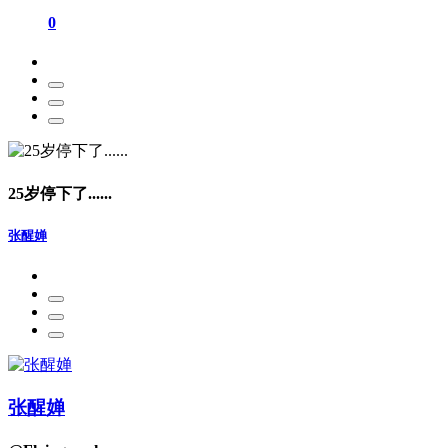
0
25岁停下了......
张醒婵
张醒婵