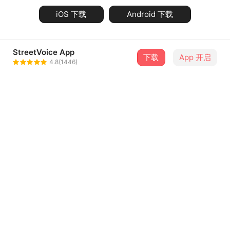
iOS 下载
Android 下载
StreetVoice App
下载
App 开启
4.8(1446)
关于街声
最新消息
会员用户注册协议
隐私政策
知识产权说明
音乐人指南
联系街声
问题中心
违法和不良信息举报专区
中国互联网违法和不良信息举报中心
前往举报
Copyright © 2026 StreetVoice All Rights Reserved.
京ICP证070606号
京ICP备10041452号-1
京网文（2023）5121-147号
京公网安备11010502030983号
开启电脑版