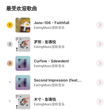
在过去的几年间，宜听完成了数十个数字与实体发行，举办
最受欢迎歌曲
了多场形式丰富的演出与派对，并发起了”Eating Music
Camp”音乐人再培养计划。Eating Music将一直欢迎那些渴
Juno-106 - Faithfull
望定义中国独立音乐文化新场景的音乐人和艺术家加入。
1
EatingMusic宜听音乐
关注 Follow
https://eatingmusiclabel.bandcamp.com/
罗明 - 彭喜悦
2
微博 Weibo / 微信 Wechat / 网易云音乐 / 官方微店: @宜听
EatingMusic宜听音乐
音乐EatingMusic
IG: @eatingmusiclable
Curfew - Sdewdent
3
Bilibili:
https://space.bilibili.com/339233502
EatingMusic宜听音乐
Youtube:
https://www.youtube.com/channel/UC2PU2U-
Second Impression (feat._Kian) - Sdewdent
4
gUGjzfLu1iTXUu8g
EatingMusic宜听音乐
联络 Contact
商务 · 合作 · 活动
木寸 - 彭喜悦
5
EatingMusic宜听音乐
cookiezhang@daijue.net.cn