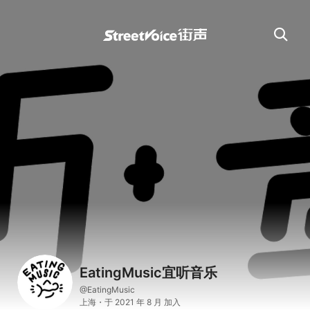
EatingMusic宜听音乐
@EatingMusic
上海・于 2021 年 8 月 加入