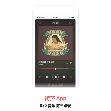
街声 App
独立音乐 随开即现