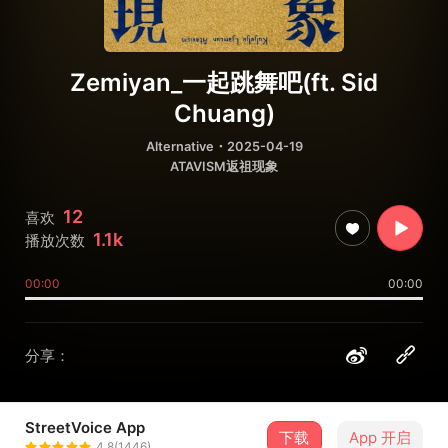
Zemiyan_一起跳舞吧(ft. Sid
Chuang)
Alternative
・2025-04-19
ATAVISM返祖现象
12
喜欢
1.1k
播放次数
00:00
00:00
分享：
StreetVoice App
下载
App 开启
古乐乐良春Kuljelje Ljamcun
4.8(1446)