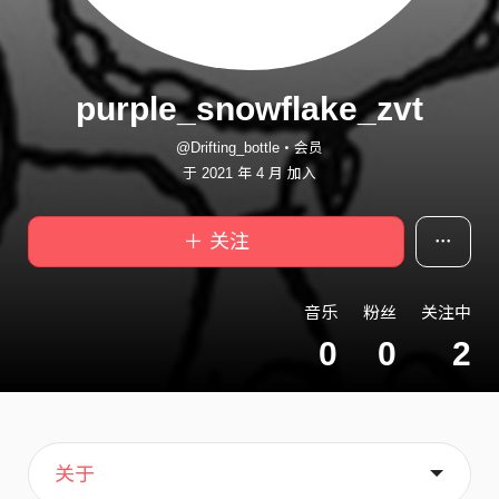
purple_snowflake_zvt
@Drifting_bottle・会员
于 2021 年 4 月 加入
＋ 关注
音乐
粉丝
关注中
0
0
2
主页
喜欢
关于