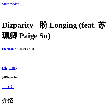
StreetVoice
Dizparity - 盼 Longing (feat. 苏
珮卿 Paige Su)
Electronic
・2020-03-18
Dizparity
@Dizparity
＋ 关注
介绍