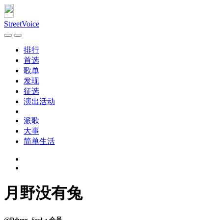
StreetVoice
排行
首选
歌单
发现
征选
演出活动
派歌
大事
简单生活
月野没有兔
@Ddung_Secl・会员